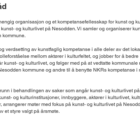
åd
ngig organisasjon og et kompetansefellesskap for kunst og kult
ge kunst- og kulturlivet på Nesodden. Vi samler og organiserer ku
en kommune.
 verdsetting av kunstfaglig kompetanse i alle deler av det lokale 
eforståelse mellom aktører i kulturfeltet, og jobber for å bedre 
 kunst- og kulturlivet, og følger med på at vedtatte kommunale mid
 Nesodden kommune og andre til å benytte NKRs kompetanse i re
 grunn i behandlingen av saker som angår kunst- og kulturlivet på 
st- og kulturinstitusjoner, innbyggere, aktører i kulturlivet, ku
r, arrangerer møter med fokus på kunst- og kulturlivet på Nesodde
av et styre valgt på årsmøte.