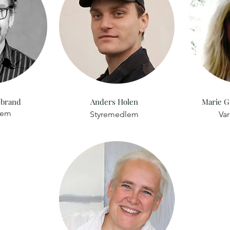
ebrand
Anders Holen
Marie G
lem
Styremedlem
Va