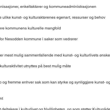
ganisasjoner, enkeltaktører og kommuneadministrasjonen
like kunst- og kulturaktørenes egenart, ressurser og behov
gjøre kommunens kulturelle mangfold
d for Nesodden kommune i saker som vedrører
eid er mest mulig sammenfallende med kunst- og kulturlivets øns
il kulturaktivitet utnyttes på best mulig måte
opp og fremme enhver sak som kan styrke og synliggjøre kunst- og k
nt
t deltakere i kulturlivet og frivilligheten, og som støtter Kultur