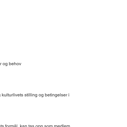
ker og behov
ulturlivets stilling og betingelser i
rådets formål, kan tas opp som medlem.