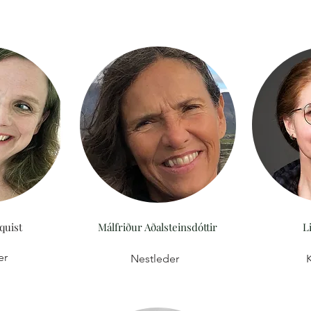
quist
Málfriður Aðalsteinsdóttir
L
er
Nestleder
K