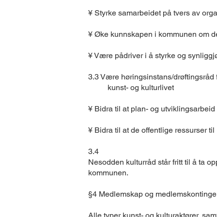
¥ Styrke samarbeidet på tvers av or
¥ Øke kunnskapen i kommunen om de u
¥ Være pådriver i å styrke og synlig
3.3 Være høringsinstans/drøftingsrå
kunst- og kulturlivet
¥ Bidra til at plan- og utviklingsarb
¥ Bidra til at de offentlige ressurser t
3.4
Nesodden kulturråd står fritt til å ta 
kommunen.
§4 Medlemskap og medlemskontinge
Alle typer kunst- og kulturaktører, sam