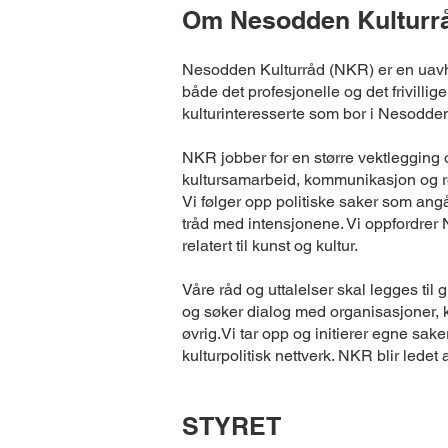
Om Nesodden Kulturr
Nesodden Kulturråd (NKR) er en uavhe
både det profesjonelle og det frivilli
kulturinteresserte som bor i Nesodd
NKR jobber for en større vektlegging og
kultursamarbeid, kommunikasjon og roll
Vi følger opp politiske saker som angår
tråd med intensjonene. Vi oppfordrer
relatert til kunst og kultur.
Våre råd og uttalelser skal legges til
og søker dialog med organisasjoner, kun
øvrig.Vi tar opp og initierer egne sake
kulturpolitisk nettverk. NKR blir ledet 
STYRET